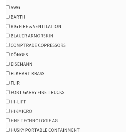
Iluminación
AWG
Linternas
BARTH
Linternas para cascos
BIG FIRE & VENTILATION
industrial/hazmat
BLAUER ARMORSKIN
Accesorios Industrial
COMPTRADE COPRESSORS
Bombas Hidráulicas
DÖNGES
Cojín Hermetizador Obturador
EISEMANN
DEKON
ELKHART BRASS
Descontaminacion
FLIR
Reciclaje Industrial
FORT GARRY FIRE TRUCKS
Rescate Pesado
HI-LIFT
Sistemas de Encarrilamiento / Enrelamiento
HIKMICRO
Tapa Fugas
HNE TECHNOLOGIE AG
Material de extinción
HUSKY PORTABLE CONTAINMENT