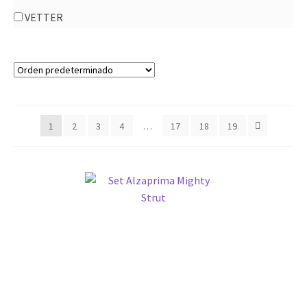
Mini Pumper
VETTER
Ofertas
Rescate
Accesorios
Camaras Termales
Cojines de Rescate
1
2
3
4
…
17
18
19
Estabilización
Herramientas
Rescate en Altura
Rescate Vehicular
Sudtec
Trabajo en altura
Ventilación e Ingreso Forzado
Compresores