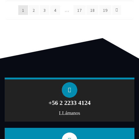
1
2
3
4
…
17
18
19
+56 2 2233 4124
LLámanos