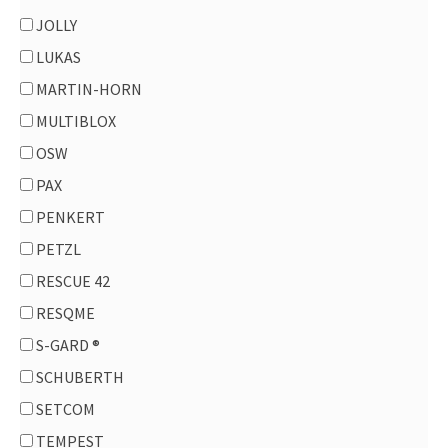
Aplicación de espuma
JOLLY
CAFS
LUKAS
Mangueras de Combate Incendios
MARTIN-HORN
Mangueras Forestales
MULTIBLOX
Mangueras LDH Alimentación
OSW
Piscinas
PAX
Pitones
PENKERT
Pitones monitores
PETZL
Repuestos y Accesorios
RESCUE 42
Material forestal
RESQME
Botas
S-GARD ®
Herramientas
SCHUBERTH
Material Mayor
SETCOM
Accesorios
TEMPEST