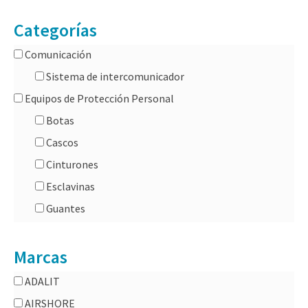
Categorías
Comunicación
Sistema de intercomunicador
Equipos de Protección Personal
Botas
Cascos
Cinturones
Esclavinas
Guantes
Uniformes
Marcas
Fuerzas especiales/ Policial
Brecha
ADALIT
Irrupción
AIRSHORE