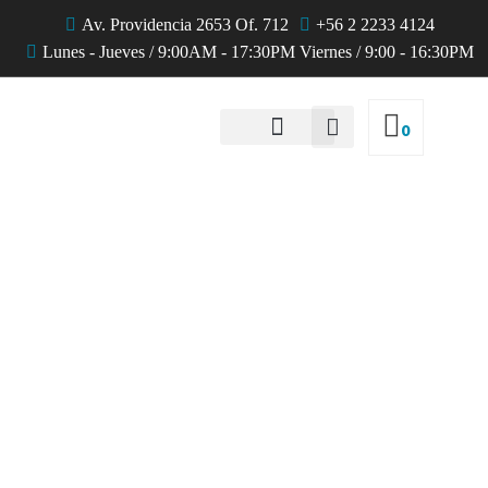
Av. Providencia 2653 Of. 712
+56 2 2233 4124
Lunes - Jueves / 9:00AM - 17:30PM Viernes / 9:00 - 16:30PM
0
QUIENES SOMOS
Productos