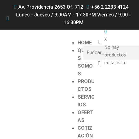
Av. Providencia 2653 Of. 712
+56 2 2233 4124
Lunes - Jueves / 9:00AM - 17:30PM Viernes / 9:00 -
16:30PM
0
X
HOME
No hay
QUIENE
productos
S
en la lista
SOMO
S
PRODU
CTOS
SERVIC
IOS
OFERT
AS
COTIZ
ACIÓN