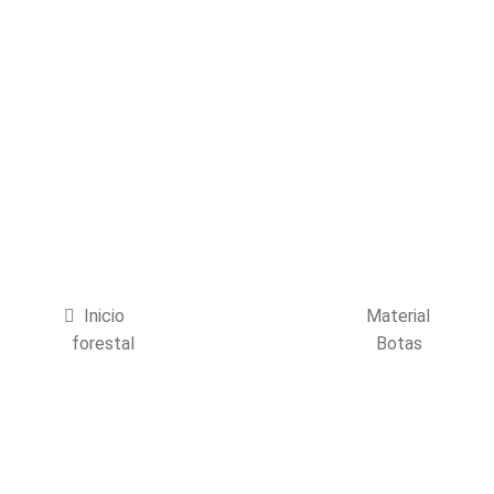
Productos
Inicio
Material
forestal
Botas
Botas Lytos FR-
1406