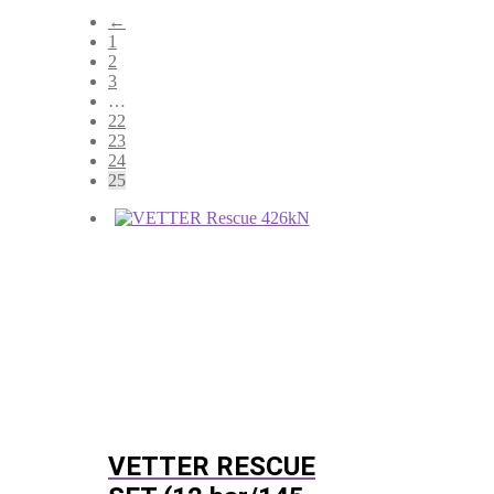
←
1
2
3
…
22
23
24
25
VETTER RESCUE