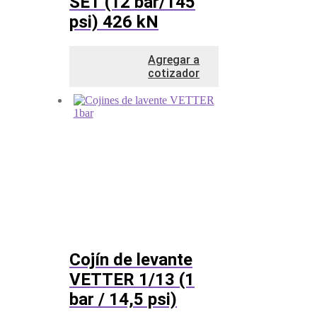
SET (12 bar/145
psi) 426 kN
Agregar a
cotizador
Cojín de levante
VETTER 1/13 (1
bar / 14,5 psi)