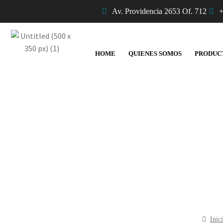
Av. Providencia 2653 Of. 712
+
HOME
QUIENES SOMOS
PRODUC
Inic