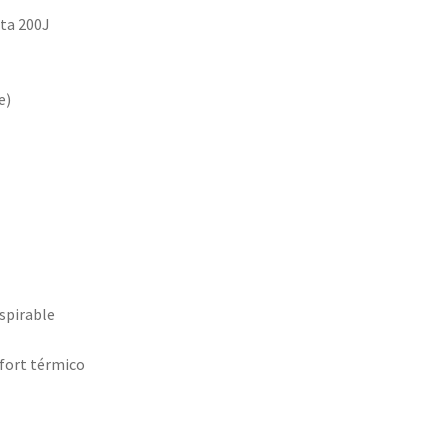
ta 200J
e)
spirable
fort térmico