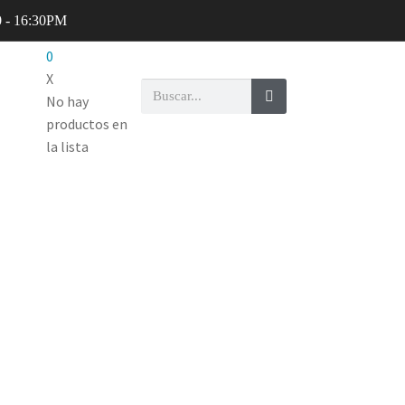
0 - 16:30PM
0
X
No hay
productos en
la lista