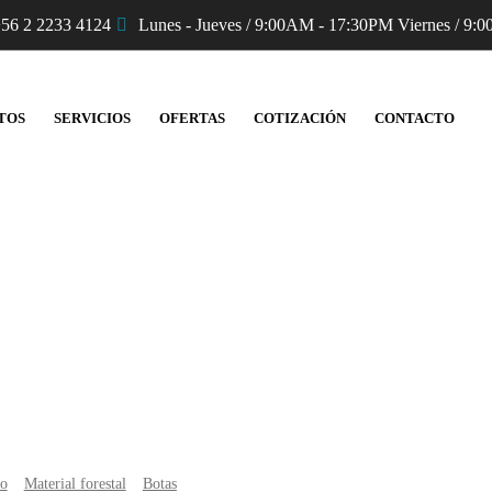
56 2 2233 4124
Lunes - Jueves / 9:00AM - 17:30PM Viernes / 9:0
TOS
SERVICIOS
OFERTAS
COTIZACIÓN
CONTACTO
Productos
io
Material forestal
Botas
Botas Lytos FR-1401