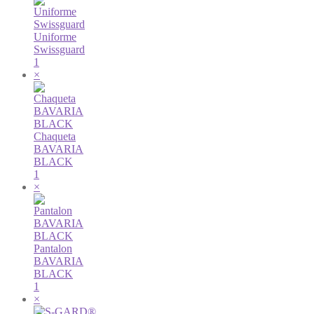
Uniforme
Swissguard
1
×
Chaqueta
BAVARIA
BLACK
1
×
Pantalon
BAVARIA
BLACK
1
×