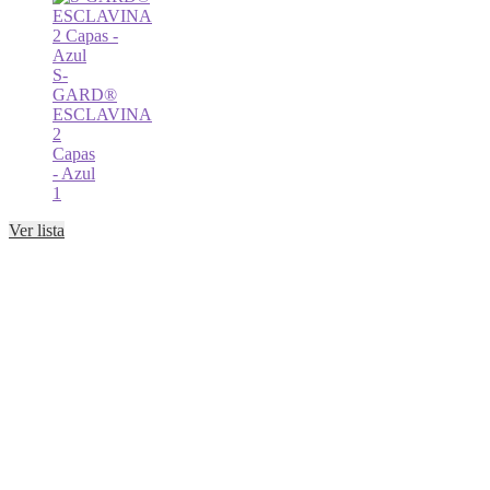
S-
GARD®
ESCLAVINA
2
Capas
- Azul
1
Ver lista