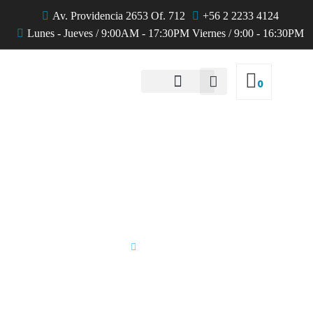
Av. Providencia 2653 Of. 712
+56 2 2233 4124
Lunes - Jueves / 9:00AM - 17:30PM Viernes / 9:00 - 16:30PM
0
QUIENES SOMOS
Quienes somos
Home
Quienes somos