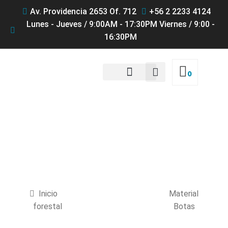
Av. Providencia 2653 Of. 712
+56 2 2233 4124
Lunes - Jueves / 9:00AM - 17:30PM Viernes / 9:00 -
16:30PM
0
QUIENES SOMOS
Productos
Inicio
Material
forestal
Botas
Botas Lytos FR-