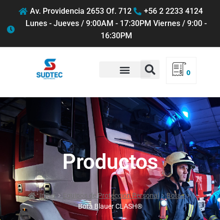
Av. Providencia 2653 Of. 712
+56 2 2233 4124
Lunes - Jueves / 9:00AM - 17:30PM Viernes / 9:00 -
16:30PM
0
QUIENES SOMOS
Productos
Inicio
Equipos de Protección Personal
Botas
Bota Blauer CLASH®