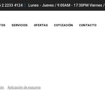
 2 2233 4124
Lunes - Jueves / 9:00AM - 17:30PM Viernes /
TOS
SERVICIOS
OFERTAS
COTIZACIÓN
CONTACTO
Productos
ión
Aplicación de espuma
AWG Pistola de espuma mediana M0.4