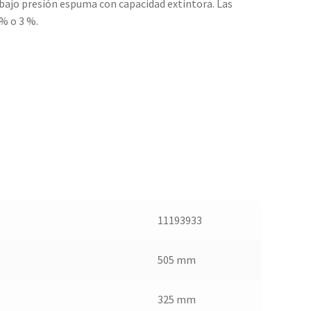
 bajo presión espuma con capacidad extintora. Las
% o 3 %.
11193933
505 mm
325 mm