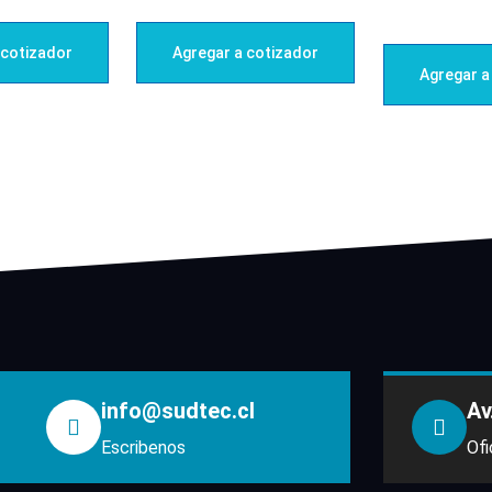
 cotizador
Agregar a cotizador
Agregar a
info@sudtec.cl
Av
Escribenos
Ofi