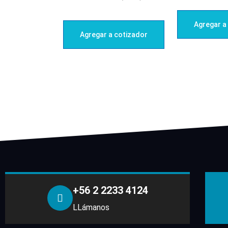
Agregar a
Agregar a cotizador
+56 2 2233 4124
LLámanos