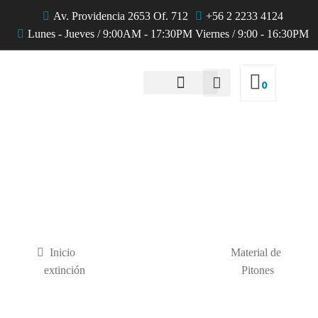
Av. Providencia 2653 Of. 712
+56 2 2233 4124
Lunes - Jueves / 9:00AM - 17:30PM Viernes / 9:00 - 16:30PM
0
QUIENES SOMOS
Productos
Inicio
Material de
extinción
Pitones
AWG Generador de
Espuma Gr3 para Pitones Turbo-Spritze