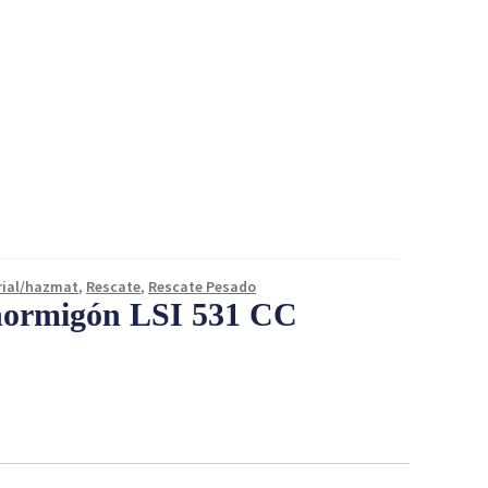
rial/hazmat
,
Rescate
,
Rescate Pesado
 hormigón LSI 531 CC