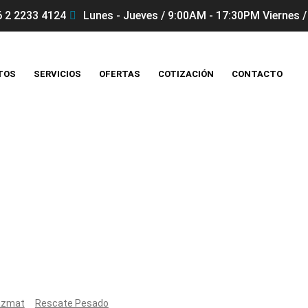
 2 2233 4124
Lunes - Jueves / 9:00AM - 17:30PM Viernes /
TOS
SERVICIOS
OFERTAS
COTIZACIÓN
CONTACTO
Productos
hazmat
Rescate Pesado
Trituradora de hormigón LSI 531 CC