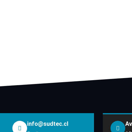
info@sudtec.cl
Av