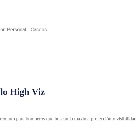
Productos
ión Personal
/
Cascos
/
Casco SCHUBERTH F300 Amarillo High 
o High Viz
remium para bomberos que buscan la máxima protección y visibilidad. E