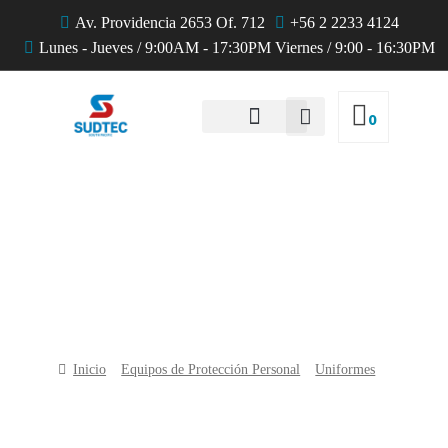
Av. Providencia 2653 Of. 712
+56 2 2233 4124
Lunes - Jueves / 9:00AM - 17:30PM Viernes / 9:00 - 16:30PM
0
QUIENES SOMOS
Productos
Inicio
Equipos de Protección Personal
Uniformes
Chaqueta de micropolar Blauer