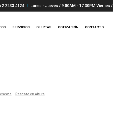
 2 2233 4124
Lunes - Jueves / 9:00AM - 17:30PM Viernes /
TOS
SERVICIOS
OFERTAS
COTIZACIÓN
CONTACTO
Productos
escate
Rescate en Altura
Polea Petzl TAMDEM