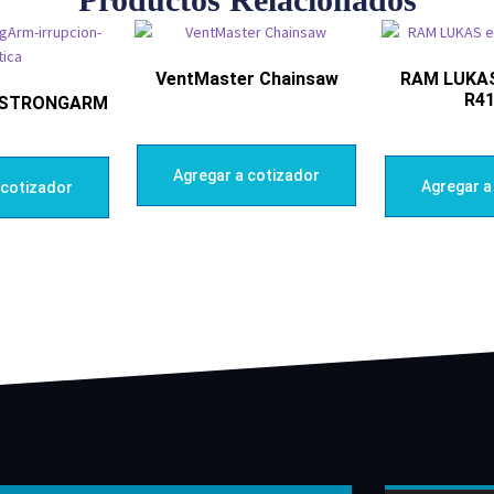
VentMaster Chainsaw
RAM LUKA
R4
 STRONGARM
Agregar a cotizador
Agregar a
 cotizador