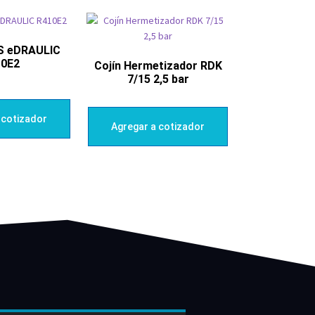
S eDRAULIC
10E2
Cojín Hermetizador RDK
7/15 2,5 bar
 cotizador
Agregar a cotizador