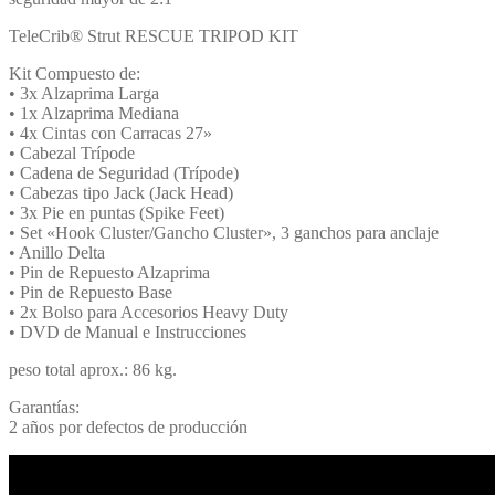
TeleCrib® Strut RESCUE TRIPOD KIT
Kit Compuesto de:
• 3x Alzaprima Larga
• 1x Alzaprima Mediana
• 4x Cintas con Carracas 27»
• Cabezal Trípode
• Cadena de Seguridad (Trípode)
• Cabezas tipo Jack (Jack Head)
• 3x Pie en puntas (Spike Feet)
• Set «Hook Cluster/Gancho Cluster», 3 ganchos para anclaje
• Anillo Delta
• Pin de Repuesto Alzaprima
• Pin de Repuesto Base
• 2x Bolso para Accesorios Heavy Duty
• DVD de Manual e Instrucciones
peso total aprox.: 86 kg.
Garantías:
2 años por defectos de producción