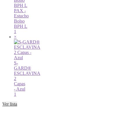
PAX -
Estucho
Bolso
BPH L
1
×
S-
GARD®
ESCLAVINA
2
Capas
- Azul
1
Ver lista