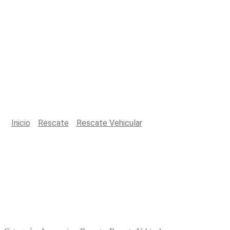
Productos
Inicio
/
Rescate
/
Rescate Vehicular
/
MULTIBLOX FIRST
STRIKE