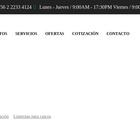
56 2 2233 4124
Lunes - Jueves / 9:00AM - 17:30PM Viernes / 9:0
TOS
SERVICIOS
OFERTAS
COTIZACIÓN
CONTACTO
Productos
ación
Linternas para cascos
Linterna de Bombero Adalit L5