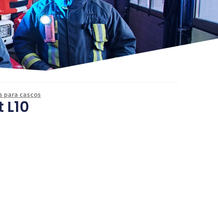
s para cascos
t L10