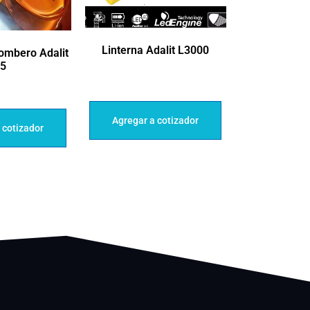
Linterna Adalit L3000
Bombero Adalit
L5
Agregar a cotizador
 cotizador