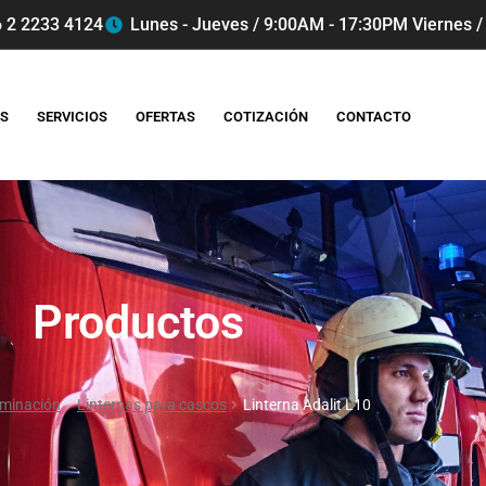
 2 2233 4124
Lunes - Jueves / 9:00AM - 17:30PM Viernes /
S
SERVICIOS
OFERTAS
COTIZACIÓN
CONTACTO
Productos
uminación
Linternas para cascos
Linterna Adalit L10