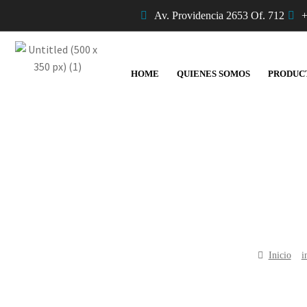
Av. Providencia 2653 Of. 712
+
HOME
QUIENES SOMOS
PRODUC
Inicio
i