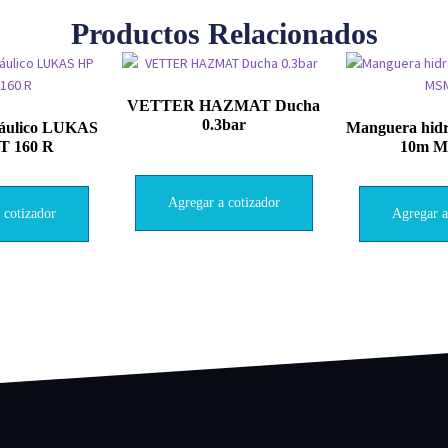
Productos Relacionados
VETTER HAZMAT Ducha
0.3bar
ráulico LUKAS
Manguera hid
 T 160 R
10m 
Agregar a cotizador
 cotizador
Agregar a