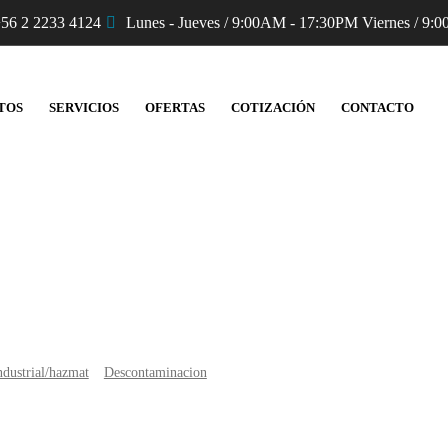
56 2 2233 4124
Lunes - Jueves / 9:00AM - 17:30PM Viernes / 9:0
TOS
SERVICIOS
OFERTAS
COTIZACIÓN
CONTACTO
Productos
ndustrial/hazmat
Descontaminacion
Ducha con Piscina