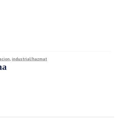
acion
,
industrial/hazmat
na