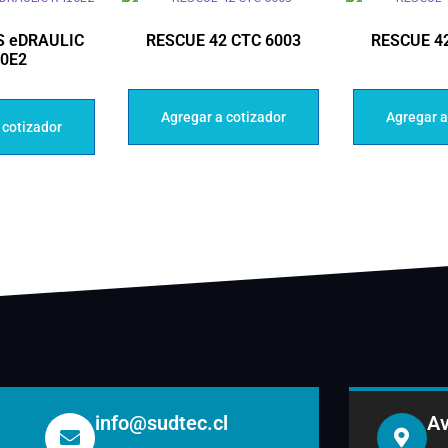
 eDRAULIC
RESCUE 42 CTC 6003
RESCUE 4
0E2
Agregar a cotizador
Agregar a
 cotizador
info@sudtec.cl
Av