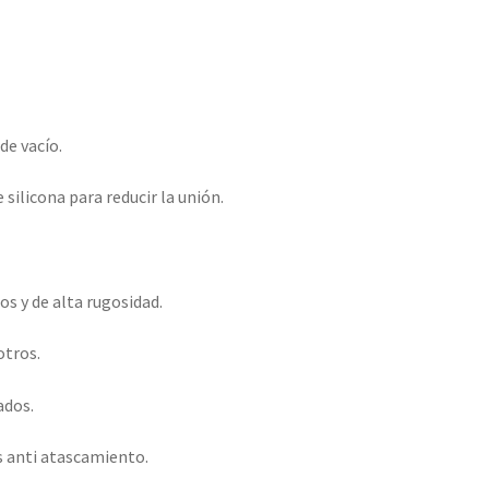
de vacío.
silicona para reducir la unión.
s y de alta rugosidad.
otros.
ados.
s anti atascamiento.