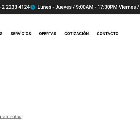
 2 2233 4124
Lunes - Jueves / 9:00AM - 17:30PM Viernes /
S
SERVICIOS
OFERTAS
COTIZACIÓN
CONTACTO
Productos
rramientas
DISCO de CORTE DIAMONDX BSL BLADE MULTI CUT