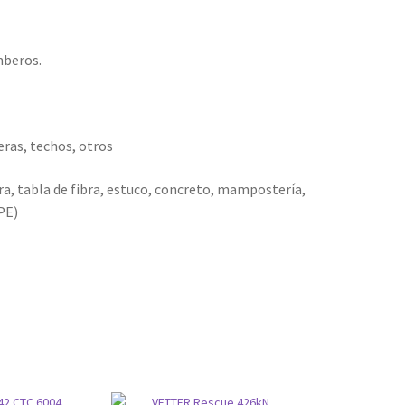
mberos.
ras, techos, otros
era, tabla de fibra, estuco, concreto, mampostería,
PE)