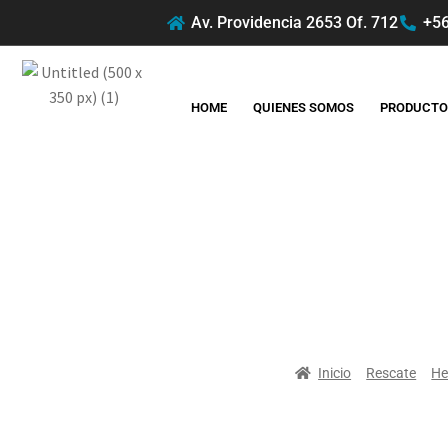
Av. Providencia 2653 Of. 712
+56
HOME
QUIENES SOMOS
PRODUCTO
Inicio
Rescate
He