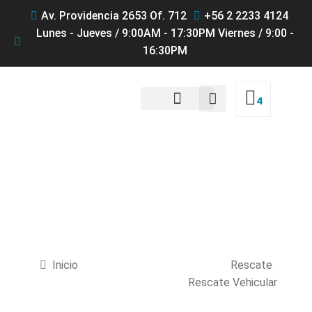
Av. Providencia 2653 Of. 712
+56 2 2233 4124
Lunes - Jueves / 9:00AM - 17:30PM Viernes / 9:00 -
16:30PM
4
QUIENES SOMOS
Productos
Inicio
Rescate
Rescate Vehicular
Cuña de rescate