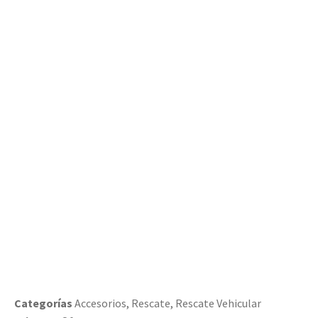
escalonada LUKAS LSS
Categorías
Accesorios
,
Rescate
,
Rescate Vehicular