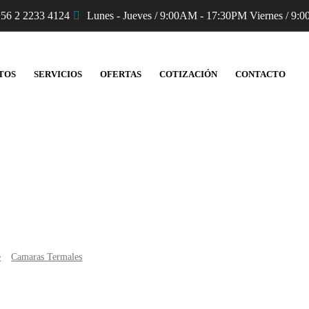
56 2 2233 4124
Lunes - Jueves / 9:00AM - 17:30PM Viernes / 9:0
TOS
SERVICIOS
OFERTAS
COTIZACIÓN
CONTACTO
Productos
e
Camaras Termales
Cámara termal FLIR K2 TIC con MSX