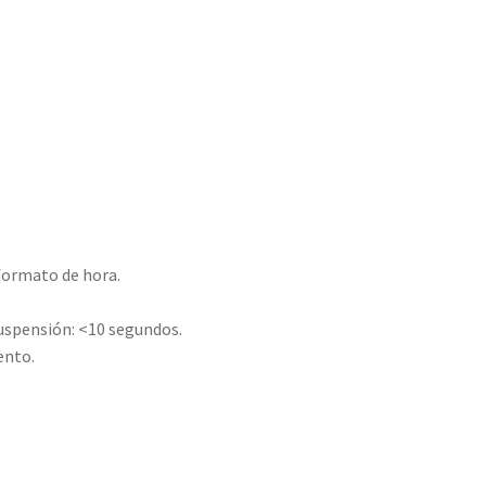
 formato de hora.
uspensión: <10 segundos.
ento.