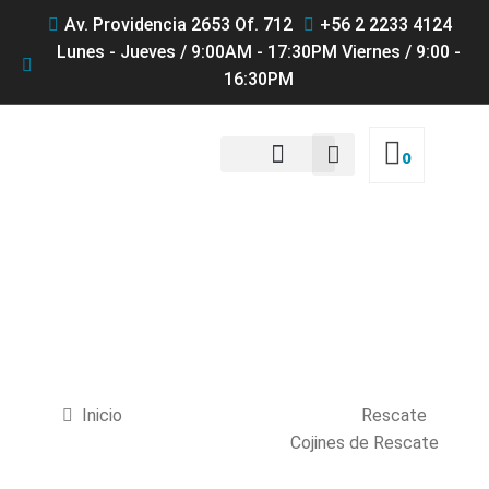
Av. Providencia 2653 Of. 712
+56 2 2233 4124
Lunes - Jueves / 9:00AM - 17:30PM Viernes / 9:00 -
16:30PM
0
QUIENES SOMOS
Productos
Inicio
Rescate
Cojines de Rescate
Cojín de levante