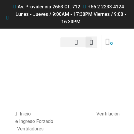
Av. Providencia 2653 Of. 712
+56 2 2233 4124
Lunes - Jueves / 9:00AM - 17:30PM Viernes / 9:00 -
16:30PM
0
QUIENES SOMOS
Productos
Inicio
Ventilación
e Ingreso Forzado
Ventiladores
BIG