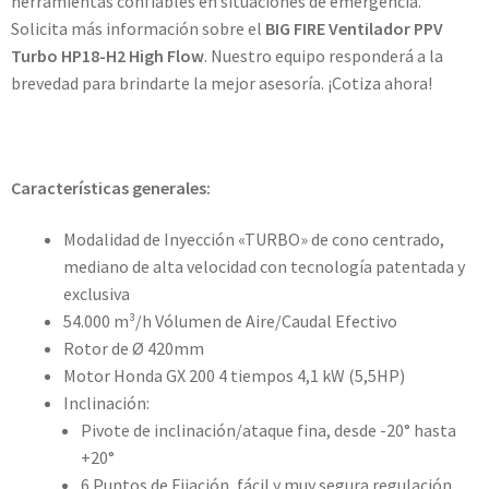
herramientas confiables en situaciones de emergencia.
Solicita más información sobre el
BIG FIRE Ventilador PPV
Turbo HP18-H2 High Flow
. Nuestro equipo responderá a la
brevedad para brindarte la mejor asesoría. ¡Cotiza ahora!
Características generales:
Modalidad de Inyección «TURBO» de cono centrado,
mediano de alta velocidad con tecnología patentada y
exclusiva
54.000 m³/h Vólumen de Aire/Caudal Efectivo
Rotor de Ø 420mm
Motor Honda GX 200 4 tiempos 4,1 kW (5,5HP)
Inclinación:
Pivote de inclinación/ataque fina, desde -20° hasta
+20°
6 Puntos de Fijación, fácil y muy segura regulación