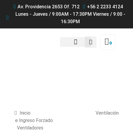
Av. Providencia 2653 Of. 712
+56 2 2233 4124
Lunes - Jueves / 9:00AM - 17:30PM Viernes / 9:00 -
16:30PM
0
QUIENES SOMOS
Productos
Inicio
Ventilación
e Ingreso Forzado
Ventiladores
BIG