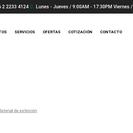
 2 2233 4124
Lunes - Jueves / 9:00AM - 17:30PM Viernes /
TOS
SERVICIOS
OFERTAS
COTIZACIÓN
CONTACTO
Productos
aterial de extinción
AWG Turbomatic 500 Storz C