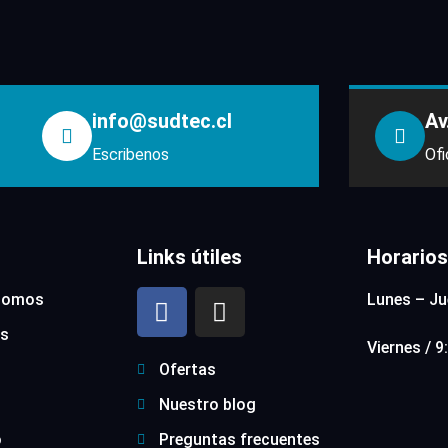
info@sudtec.cl
Av
Escribenos
Ofi
Links útiles
Horarios
somos
Lunes – Ju
s
Viernes / 
Ofertas
Nuestro blog
o
Preguntas frecuentes