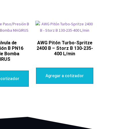
lvula de
AWG Pitón Turbo-Spritze
ión B PN16
2400 B – Storz B 130-235-
de Bomba
400 L/min
IRUS
Agregar a cotizador
 cotizador