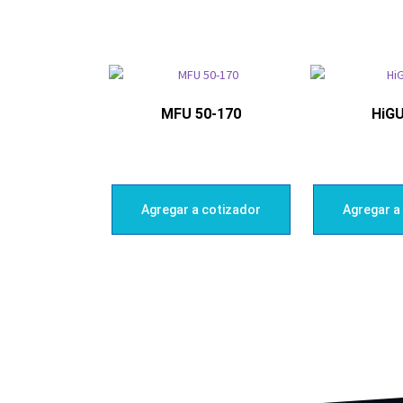
MFU 50-170
HiG
Agregar a cotizador
Agregar a