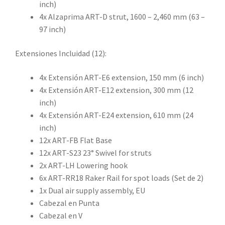
inch)
4x Alzaprima ART-D strut, 1600 – 2,460 mm (63 –
97 inch)
Extensiones Incluidad (12):
4x Extensión ART-E6 extension, 150 mm (6 inch)
4x Extensión ART-E12 extension, 300 mm (12
inch)
4x Extensión ART-E24 extension, 610 mm (24
inch)
12x ART-FB Flat Base
12x ART-S23 23° Swivel for struts
2x ART-LH Lowering hook
6x ART-RR18 Raker Rail for spot loads (Set de 2)
1x Dual air supply assembly, EU
Cabezal en Punta
Cabezal en V