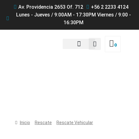
Av. Providencia 2653 Of. 712
+56 2 2233 4124
Lunes - Jueves / 9:00AM - 17:30PM Viernes / 9:00 -
16:30PM
0
QUIENES SOMOS
Productos
Inicio
Rescate
Rescate Vehicular
ALZAPRIMAS
AIRSHORE TRENCH SUPPORT