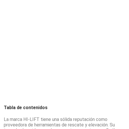
HI-LIFT: Innovación y resistencia al
trabajo exigente
06/05/2025
Tabla de contenidos
La marca HI-LIFT tiene una sólida reputación como
proveedora de herramientas de rescate y elevación. Su