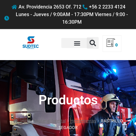
Av. Providencia 2653 Of. 712
+56 2 2233 4124
Lunes - Jueves / 9:00AM - 17:30PM Viernes / 9:00 -
16:30PM
0
QUIENES SOMOS
Productos
Inicio
Material forestal
Herramientas
RASTRILLO
SEGADOR