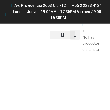
Av. Providencia 2653 Of. 712
+56 2 2233 4124
Lunes - Jueves / 9:00AM - 17:30PM Viernes / 9:00 -
16:30PM
0
X
No hay
productos
QUIENES SOMOS
en la lista
Productos