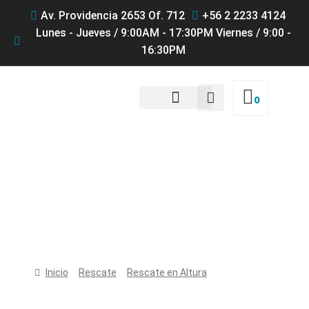
Av. Providencia 2653 Of. 712
+56 2 2233 4124
Lunes - Jueves / 9:00AM - 17:30PM Viernes / 9:00 -
16:30PM
0
QUIENES SOMOS
Productos
Inicio
Rescate
Rescate en Altura
Multiplicador
anclaje Petzl PAW L