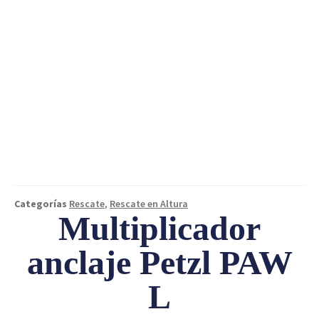
Categorías
Rescate
,
Rescate en Altura
Multiplicador
anclaje Petzl PAW
L