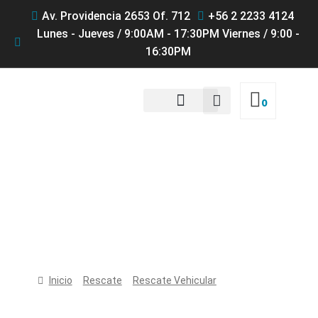
Av. Providencia 2653 Of. 712
+56 2 2233 4124
Lunes - Jueves / 9:00AM - 17:30PM Viernes / 9:00 -
16:30PM
0
QUIENES SOMOS
Productos
Inicio
Rescate
Rescate Vehicular
RAM LUKAS
Telescópico R 420