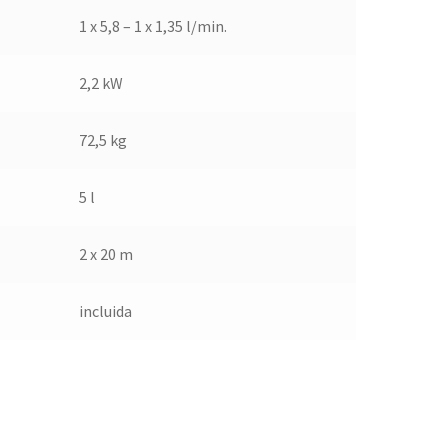
1 x 5,8 – 1 x 1,35 l/min.
2,2 kW
72,5 kg
5 l
2 x 20 m
incluida