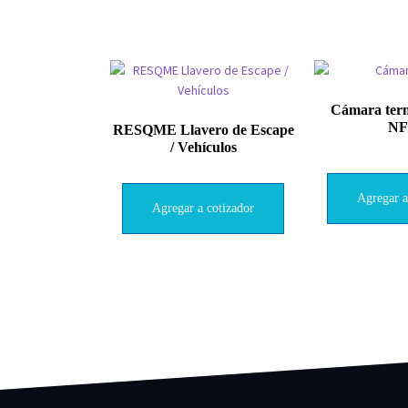
Cámara term
NF
RESQME Llavero de Escape
/ Vehículos
Agregar a
Agregar a cotizador