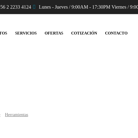
56 2 2233 4124
Lunes - Jueves / 9:00AM - 17:30PM Viernes / 9:0
TOS
SERVICIOS
OFERTAS
COTIZACIÓN
CONTACTO
Productos
e
Herramientas
Bomba Hidráulica LUKAS P635SG DHR20