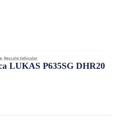
e
,
Rescate Vehicular
ica LUKAS P635SG DHR20