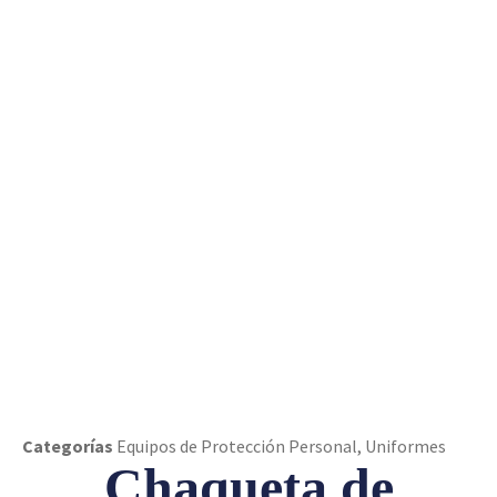
Chaqueta de
Bombero Rescate S-GARD® RESPONSER 2.0
Categorías
Equipos de Protección Personal
,
Uniformes
Chaqueta de