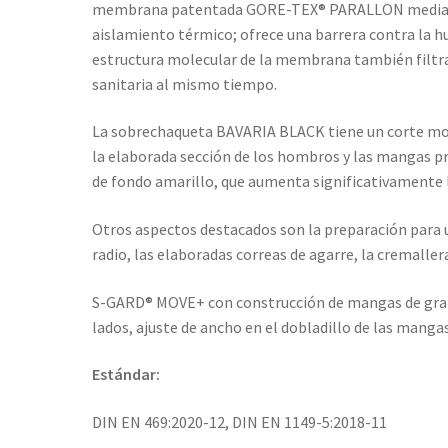
membrana patentada GORE-TEX® PARALLON mediante 
aislamiento térmico; ofrece una barrera contra la h
estructura molecular de la membrana también filtra
sanitaria al mismo tiempo.
La sobrechaqueta BAVARIA BLACK tiene un corte mode
la elaborada sección de los hombros y las mangas p
de fondo amarillo, que aumenta significativamente la
Otros aspectos destacados son la preparación para u
radio, las elaboradas correas de agarre, la cremalle
S-GARD® MOVE+ con construcción de mangas de gran 
lados, ajuste de ancho en el dobladillo de las mangas
Estándar:
DIN EN 469:2020-12, DIN EN 1149-5:2018-11