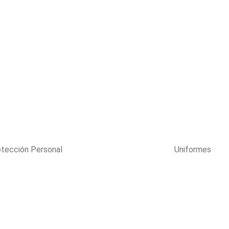
Productos
otección Personal
Uniformes
Chaqueta BAVARIA BLACK