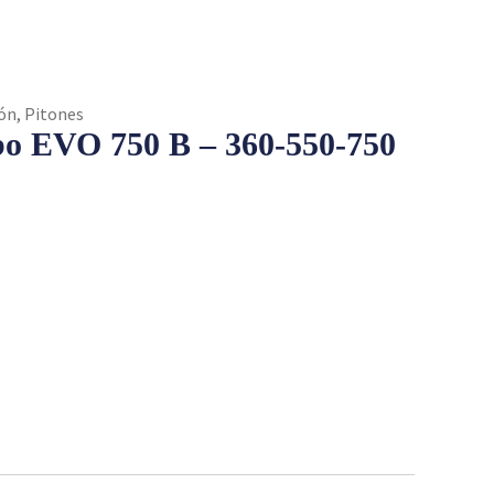
ión
,
Pitones
o EVO 750 B – 360-550-750