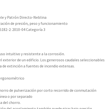
le y Patrón Directo-Neblina
ización de presión, peso y funcionamiento
182-2: 2010-04 Categoría 3
o intuitivo y resistente a la corrosión.
 el exterior de un edificio. Los generosos caudales seleccionables
 de extinción a fuentes de incendio extensas.
o ergonométrico
horro de pulverización por corto recorrido de conmutación
ánea o por separado
a del chorro.
nexión del acoplamiento también puede girar bajo presión