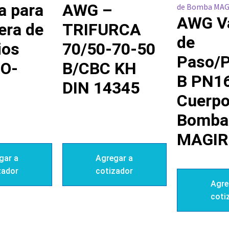
a para
AWG –
AWG Vá
ra de
TRIFURCA
de
ios
70/50-70-50
Paso/P
-O-
B/CBC KH
B PN1
DIN 14345
Cuerpo
Bomba
MAGIR
gar a
Agregar a
zador
cotizador
Agre
coti