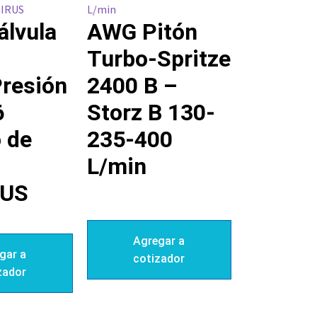
lvula
AWG Pitón
Turbo-Spritze
resión
2400 B –
6
Storz B 130-
 de
235-400
L/min
US
Agregar a
gar a
cotizador
zador