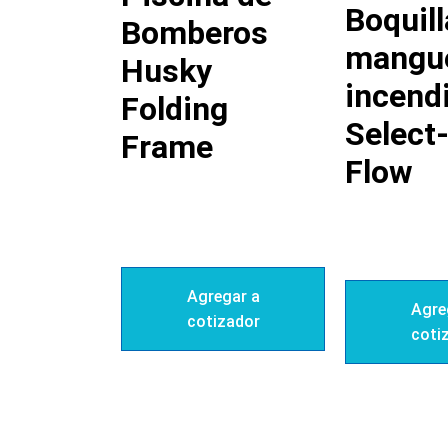
Boquill
Bomberos
mangue
Husky
incend
Folding
Select
Frame
Flow
Agregar a
Agre
cotizador
coti