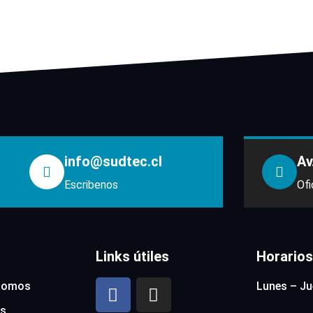
info@sudtec.cl
Av
Escribenos
Ofi
Links útiles
Horarios
somos
Lunes – Ju
s