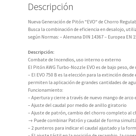
Descripción
Nueva Generación de Pitón “EVO“ de Chorro Regulab
Busca la combinación de eficiencia en desalojo, util
según Normas: – Alemana DIN 14367 – Europea EN 15
Descripción:
Combate de Incendios, uso interno o externo
El Pitón AWG Turbo-Nozzle EVO es de bajo peso, de us
– El EVO 750 B es la elección para la extinción desde
permiten la aplicación de grandes cantidades de agua
Funcionamiento:
– Apertura y cierre a través de nuevo mango de arc
– Ajuste del caudal por medio de anillo giratorio
– Ajuste de patrón, cambio del chorro completo al c
→ Puede combinar Patrón y caudal de forma simult
– 2 punteros para indicar el caudal ajustado y la form
– El ajuste táctil en la posición de recambio, la co