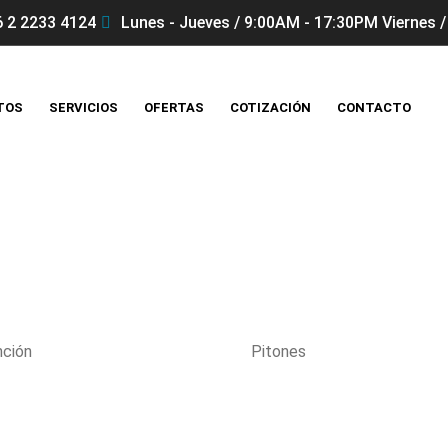
 2 2233 4124
Lunes - Jueves / 9:00AM - 17:30PM Viernes /
TOS
SERVICIOS
OFERTAS
COTIZACIÓN
CONTACTO
Productos
nción
Pitones
EVO 750 B – 360-550-750 L/min