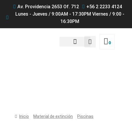
Av. Providencia 2653 Of. 712
+56 2 2233 4124
Lunes - Jueves / 9:00AM - 17:30PM Viernes / 9:00 -
16:30PM
0
QUIENES SOMOS
Productos
Inicio
Material de extinción
Piscinas
Piscina de
Bomberos Husky Folding Frame