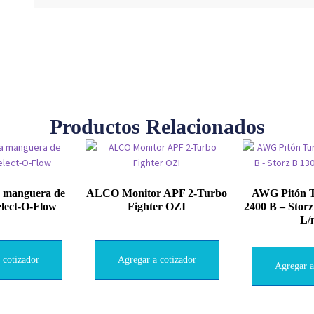
Productos Relacionados
a manguera de
ALCO Monitor APF 2-Turbo
AWG Pitón T
elect-O-Flow
Fighter OZI
2400 B – Stor
L/
 cotizador
Agregar a cotizador
Agregar a