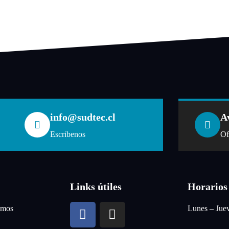
info@sudtec.cl
A
Escribenos
Of
Links útiles
Horarios
omos
Lunes – Jue