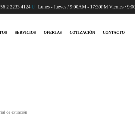
56 2 2233 4124
Lunes - Jueves / 9:00AM - 17:30PM Viernes / 9:0
TOS
SERVICIOS
OFERTAS
COTIZACIÓN
CONTACTO
Productos
ial de extinción
AWG Turbo-Spritze FJL 2235 EN Storz C